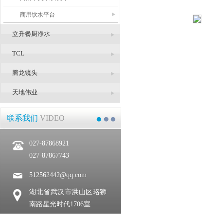
商用饮水平台
立升餐厨净水
TCL
腾龙镜头
天地伟业
联系我们
VIDEO
027-87868921
027-87867743
512562442@qq.com
湖北省武汉市洪山区珞狮
南路星光时代1706室