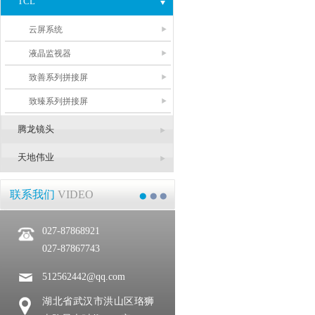
TCL
云屏系统
液晶监视器
致善系列拼接屏
致臻系列拼接屏
腾龙镜头
天地伟业
联系我们
VIDEO
027-87868921
027-87867743
512562442@qq.com
湖北省武汉市洪山区珞狮