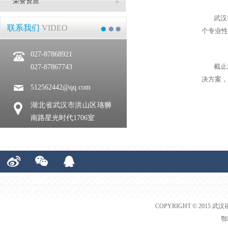
荣誉资质
武汉
联系我们
VIDEO
个专业性
027-87868921
截止
027-87867743
决方案，
512562442@qq.com
湖北省武汉市洪山区珞狮
南路星光时代1706室
COPYRIGHT © 2015 武汉
鄂I