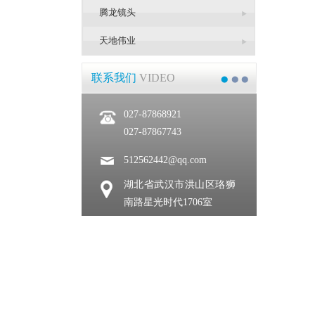
腾龙镜头
天地伟业
联系我们
VIDEO
027-87868921
027-87867743
512562442@qq.com
湖北省武汉市洪山区珞狮
南路星光时代1706室